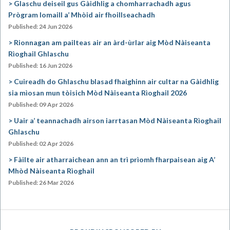
Glaschu deiseil gus Gàidhlig a chomharrachadh agus
Prògram Iomaill a’ Mhòid air fhoillseachadh
Published: 24 Jun 2026
Rionnagan am pailteas air an àrd-ùrlar aig Mòd Nàiseanta
Rìoghail Ghlaschu
Published: 16 Jun 2026
Cuireadh do Ghlaschu blasad fhaighinn air cultar na Gàidhlig
sia mìosan mun tòisich Mòd Nàiseanta Rìoghail 2026
Published: 09 Apr 2026
Uair a’ teannachadh airson iarrtasan Mòd Nàiseanta Rìoghail
Ghlaschu
Published: 02 Apr 2026
Fàilte air atharraichean ann an trì prìomh fharpaisean aig A’
Mhòd Nàiseanta Rìoghail
Published: 26 Mar 2026