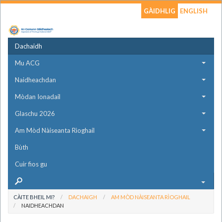
GÀIDHLIG
ENGLISH
Dachaidh
Mu ACG
Naidheachdan
Mòdan Ionadail
Glaschu 2026
Am Mòd Nàiseanta Rìoghail
Bùth
Cuir fios gu
CÀITE BHEIL MI?
DACHAIGH
AM MÒD NÀISEANTA RÌOGHAIL
NAIDHEACHDAN